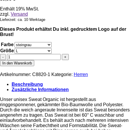
Enthält 19% MwSt.
zzgl.
Versand
Lieferzeit: ca. 10 Werktage
Dieses Produkt erhältst Du inkl. gedrucktem Logo auf der
Brust!
Farbe
Größe
JAKO®
Bio
In den Warenkorb
Sweatshirt
Herren
Artikelnummer:
C8820-1
Kategorie:
Herren
–
Logo
Beschreibung
“groß”
Zusätzliche Informationen
Menge
Unser unisex Sweat Organic ist hergestellt aus
ringgesponnener, gekämmter Bio-Baumwolle und Polyester.
Durch die weich angeraute Innenseite ist das Sweat besonders
angenehm zu tragen. Das Sweat ist bei 60° C waschbar und
einlaufvorbehandelt. Es behält auch nach mehreren intensiven
Wäschen seine Farbechtheit und Formstabilität. Die Sweat-