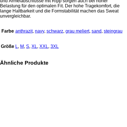
und Ärmelabschlüsse mit Ripp sorgen auch bei hoher
Belastung für den optimalen Fit. Der hohe Tragekomfort, die
lange Haltbarkeit und die Formstabilität machen das Sweat
unvergleichbar.
Farbe
anthrazit
,
navy
,
schwarz
,
grau meliert
,
sand
,
steingrau
Größe
L
,
M
,
S
,
XL
,
XXL
,
3XL
Ähnliche Produkte