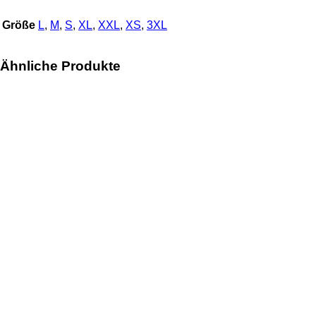
Größe
L
,
M
,
S
,
XL
,
XXL
,
XS
,
3XL
Ähnliche Produkte