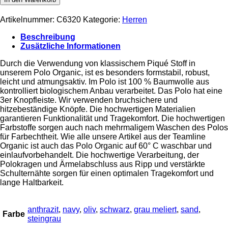
Polo
Herren
Artikelnummer:
C6320
Kategorie:
Herren
-
Logo
Beschreibung
gedruckt
Zusätzliche Informationen
Menge
Durch die Verwendung von klassischem Piqué Stoff in
unserem Polo Organic, ist es besonders formstabil, robust,
leicht und atmungsaktiv. Im Polo ist 100 % Baumwolle aus
kontrolliert biologischem Anbau verarbeitet. Das Polo hat eine
3er Knopfleiste. Wir verwenden bruchsichere und
hitzebeständige Knöpfe. Die hochwertigen Materialien
garantieren Funktionalität und Tragekomfort. Die hochwertigen
Farbstoffe sorgen auch nach mehrmaligem Waschen des Polos
für Farbechtheit. Wie alle unsere Artikel aus der Teamline
Organic ist auch das Polo Organic auf 60° C waschbar und
einlaufvorbehandelt. Die hochwertige Verarbeitung, der
Polokragen und Ärmelabschluss aus Ripp und verstärkte
Schulternähte sorgen für einen optimalen Tragekomfort und
lange Haltbarkeit.
anthrazit
,
navy
,
oliv
,
schwarz
,
grau meliert
,
sand
,
Farbe
steingrau