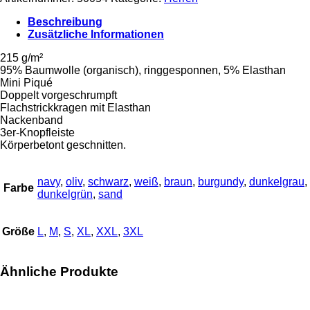
gedruckt
Menge
Beschreibung
Zusätzliche Informationen
215 g/m²
95% Baumwolle (organisch), ringgesponnen, 5% Elasthan
Mini Piqué
Doppelt vorgeschrumpft
Flachstrickkragen mit Elasthan
Nackenband
3er-Knopfleiste
Körperbetont geschnitten.
navy
,
oliv
,
schwarz
,
weiß
,
braun
,
burgundy
,
dunkelgrau
,
Farbe
dunkelgrün
,
sand
Größe
L
,
M
,
S
,
XL
,
XXL
,
3XL
Ähnliche Produkte